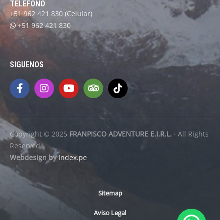
TELEFONO
+51 962 421 830
(Celular)
+51 962 421 830
SIGUENOS
Copyright © 2025
FRANPISCO ADVENTURE E.I.R.L.
· All Rights
Reserved
Webdesign by
Index.pe
Sitemap
Aviso Legal