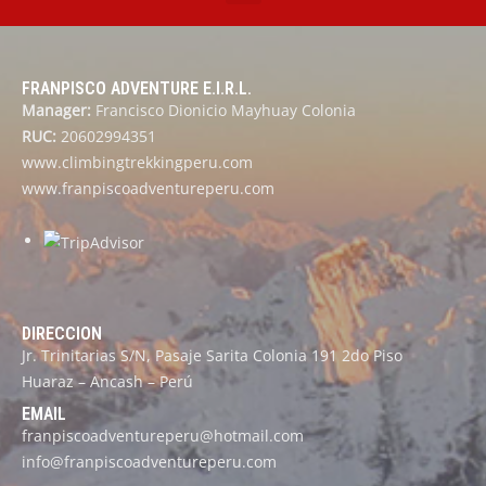
FRANPISCO ADVENTURE E.I.R.L.
Manager:
Francisco Dionicio Mayhuay Colonia
RUC:
20602994351
www.climbingtrekkingperu.com
www.franpiscoadventureperu.com
DIRECCION
Jr. Trinitarias S/N, Pasaje Sarita Colonia 191 2do Piso
Huaraz – Ancash – Perú
EMAIL
franpiscoadventureperu@hotmail.com
info@franpiscoadventureperu.com