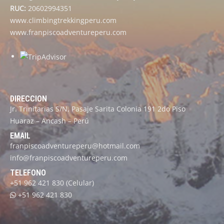
RUC:
20602994351
www.climbingtrekkingperu.com
www.franpiscoadventureperu.com
DIRECCION
Jr. Trinitarias S/N, Pasaje Sarita Colonia 191 2do Piso
Huaraz – Ancash – Perú
EMAIL
franpiscoadventureperu@hotmail.com
info@franpiscoadventureperu.com
TELEFONO
+51 962 421 830
(Celular)
+51 962 421 830