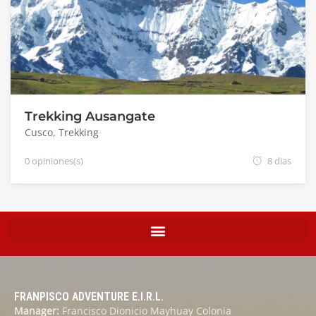
Trekking Ausangate
Cusco
,
Trekking
0 opiniones(s)
8 dias
FRANPISCO ADVENTURE E.I.R.L.
Manager:
Francisco Dionicio Mayhuay Colonia