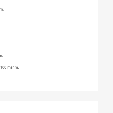
nm.
.
m.
4,100 msnm.